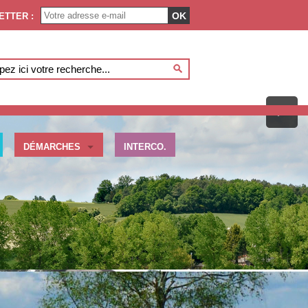
OK
LETTER :
>
DÉMARCHES
INTERCO.
MMUNE D'IVERNY