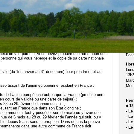
ivile (du 1er janvier au 31 décembre) pour prendre effet au
5, r
sont
:
7716
arte nationale d’identité, ou passeport ;
Tél.
quittance de loyer, d’électricité ou de téléphone, délivrée à
mair
i des parents. Si le nom porté sur ce justificatif est
de celui de vos parents, vous devez produire une attestation sur
Fac
 personne qui vous héberge et la copie de sa carte nationale
Hora
Lund
ivile (du 1er janvier au 31 décembre) pour prendre effet au
13h3
Mard
ressortissant de l’union européenne résidant en France :
Merc
tats de l’Union européenne autres que la France (produire une
 en cours de validité ou une carte de séjour) ;
Per
s 28 ou 29 février de l’année qui suit ;
à 12
ues, tant en France que dans son Etat d’origine ;
- Le
ne commune, il faut y posséder son domicile ou y avoir une
- Le
tinue de 6 mois au 28 ou 29 février de l’année qui suit, ou y
uable depuis 5 ans sans interruption. Dans ce cas la preuve
- Le
e permanente dans une autre commune de France doit
- Le