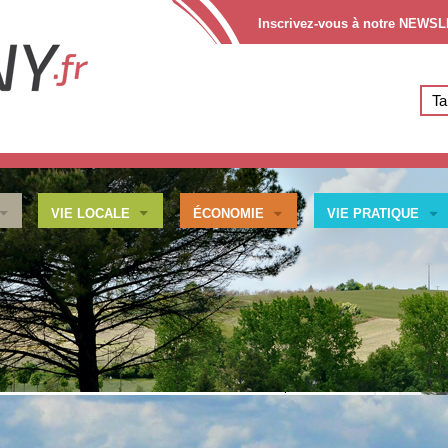
Inscrivez-vous à notre NEWS
VIE LOCALE
ÉCONOMIE
VIE PRATIQUE
CO
lez vous adresser à la Mairie de votre domicile en possession
nationalité Française ou Européenne ainsi que d’un justificatif