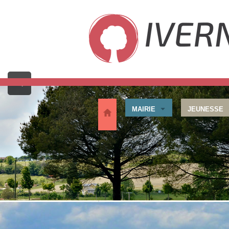
<
MAIRIE
JEUNESSE
Accueil
>
Démarches
>
Election
ELECTION
Carte d'électeur
Pour obtenir une carte d’électeur, veuil
de votre Pièce d'identité attestant de la 
de domicile de moins de 3 mois.