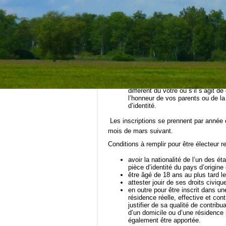
Les Listes électorales
Les inscriptions se prennent par année c
mois de mars suivant.
Les pièces à produire pour l’inscription 
pour justifier de votre identité : c
pour justifier de votre domicile : 
votre nom ou éventuellement à celu
différent du vôtre ou s’il s’agit 
l’honneur de vos parents ou de la
d’identité.
Les inscriptions se prennent par année c
mois de mars suivant.
Conditions à remplir pour être électeur 
avoir la nationalité de l’un des é
pièce d’identité du pays d’origine
être âgé de 18 ans au plus tard le
attester jouir de ses droits civiq
en outre pour être inscrit dans u
résidence réelle, effective et con
justifier de sa qualité de contrib
d’un domicile ou d’une résidenc
également être apportée.